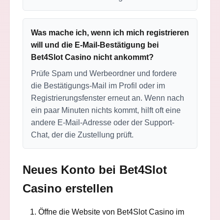
Was mache ich, wenn ich mich registrieren
will und die E‑Mail-Bestätigung bei
Bet4Slot Casino nicht ankommt?
Prüfe Spam und Werbeordner und fordere
die Bestätigungs-Mail im Profil oder im
Registrierungsfenster erneut an. Wenn nach
ein paar Minuten nichts kommt, hilft oft eine
andere E‑Mail-Adresse oder der Support-
Chat, der die Zustellung prüft.
Neues Konto bei Bet4Slot
Casino erstellen
Öffne die Website von Bet4Slot Casino im