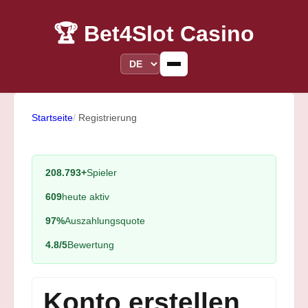
🏆 Bet4Slot Casino
Startseite
Registrierung
208.793+
Spieler
609
heute aktiv
97%
Auszahlungsquote
4.8/5
Bewertung
Konto erstellen