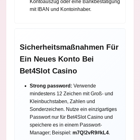
Kontoauszug oder eine Bankbestätigung
mit IBAN und Kontoinhaber.
Sicherheitsmaßnahmen Für
Ein Neues Konto Bei
Bet4Slot Casino
Strong password:
Verwende
mindestens 12 Zeichen mit Groß- und
Kleinbuchstaben, Zahlen und
Sonderzeichen. Nutze ein einzigartiges
Passwort nur für Bet4Slot Casino und
speichere es in einem Passwort-
Manager; Beispiel:
m7Q!2vR9#kL4
.