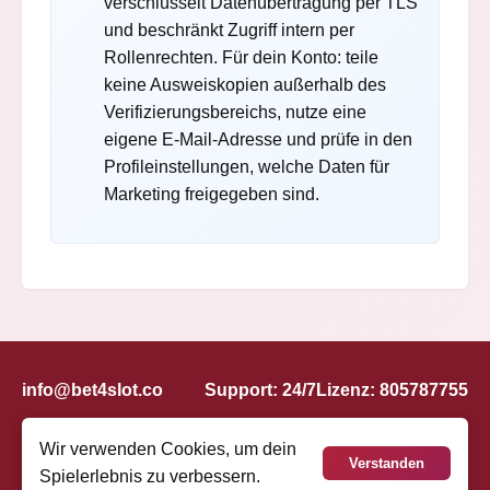
verschlüsselt Datenübertragung per TLS
und beschränkt Zugriff intern per
Rollenrechten. Für dein Konto: teile
keine Ausweiskopien außerhalb des
Verifizierungsbereichs, nutze eine
eigene E‑Mail-Adresse und prüfe in den
Profileinstellungen, welche Daten für
Marketing freigegeben sind.
info@bet4slot.co
Support: 24/7
Lizenz: 805787755
Bitte spiele verantwortungsbewusst.
Wir verwenden Cookies, um dein
Verstanden
© 2019 -
2026
Bet4Slot Casino.
Spielerlebnis zu verbessern.