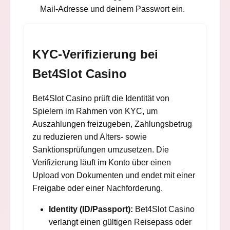
Mail-Adresse und deinem Passwort ein.
KYC-Verifizierung bei
Bet4Slot Casino
Bet4Slot Casino prüft die Identität von
Spielern im Rahmen von KYC, um
Auszahlungen freizugeben, Zahlungsbetrug
zu reduzieren und Alters- sowie
Sanktionsprüfungen umzusetzen. Die
Verifizierung läuft im Konto über einen
Upload von Dokumenten und endet mit einer
Freigabe oder einer Nachforderung.
Identity (ID/Passport):
Bet4Slot Casino
verlangt einen gültigen Reisepass oder