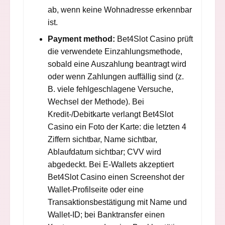
ab, wenn keine Wohnadresse erkennbar
ist.
Payment method:
Bet4Slot Casino prüft
die verwendete Einzahlungsmethode,
sobald eine Auszahlung beantragt wird
oder wenn Zahlungen auffällig sind (z.
B. viele fehlgeschlagene Versuche,
Wechsel der Methode). Bei
Kredit-/Debitkarte verlangt Bet4Slot
Casino ein Foto der Karte: die letzten 4
Ziffern sichtbar, Name sichtbar,
Ablaufdatum sichtbar; CVV wird
abgedeckt. Bei E-Wallets akzeptiert
Bet4Slot Casino einen Screenshot der
Wallet-Profilseite oder eine
Transaktionsbestätigung mit Name und
Wallet-ID; bei Banktransfer einen