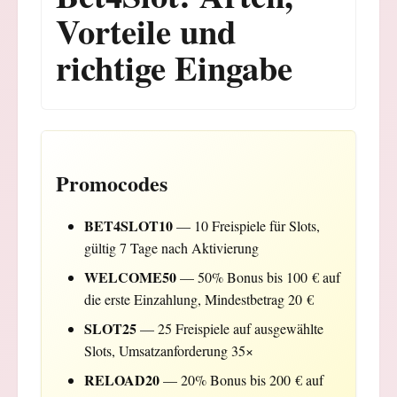
Vorteile und
richtige Eingabe
Promocodes
BET4SLOT10
— 10 Freispiele für Slots,
gültig 7 Tage nach Aktivierung
WELCOME50
— 50% Bonus bis 100 € auf
die erste Einzahlung, Mindestbetrag 20 €
SLOT25
— 25 Freispiele auf ausgewählte
Slots, Umsatzanforderung 35×
RELOAD20
— 20% Bonus bis 200 € auf