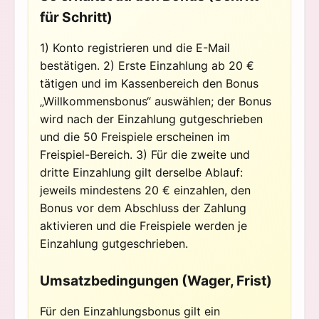
für Schritt)
1) Konto registrieren und die E-Mail
bestätigen. 2) Erste Einzahlung ab 20 €
tätigen und im Kassenbereich den Bonus
„Willkommensbonus“ auswählen; der Bonus
wird nach der Einzahlung gutgeschrieben
und die 50 Freispiele erscheinen im
Freispiel-Bereich. 3) Für die zweite und
dritte Einzahlung gilt derselbe Ablauf:
jeweils mindestens 20 € einzahlen, den
Bonus vor dem Abschluss der Zahlung
aktivieren und die Freispiele werden je
Einzahlung gutgeschrieben.
Umsatzbedingungen (Wager, Frist)
Für den Einzahlungsbonus gilt ein