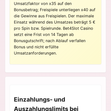
Umsatzfaktor von x35 auf den
Bonusbetrag; Freispiele unterliegen x40 auf
die Gewinne aus Freispielen. Der maximale
Einsatz während des Umsatzes beträgt 5 €
pro Spin bzw. Spielrunde. Bet4Slot Casino
setzt eine Frist von 14 Tagen ab
Bonusgutschrift; nach Ablauf verfallen
Bonus und nicht erfüllte
Umsatzanforderungen.
Einzahlungs- und
Auszahlungslimits bei