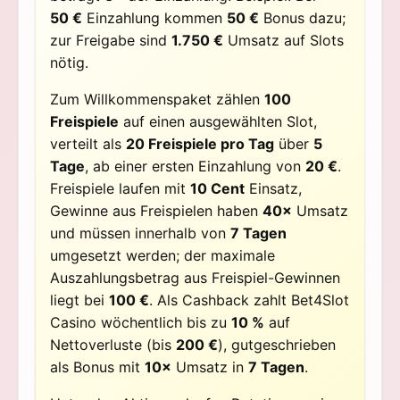
50 €
Einzahlung kommen
50 €
Bonus dazu;
zur Freigabe sind
1.750 €
Umsatz auf Slots
nötig.
Zum Willkommenspaket zählen
100
Freispiele
auf einen ausgewählten Slot,
verteilt als
20 Freispiele pro Tag
über
5
Tage
, ab einer ersten Einzahlung von
20 €
.
Freispiele laufen mit
10 Cent
Einsatz,
Gewinne aus Freispielen haben
40×
Umsatz
und müssen innerhalb von
7 Tagen
umgesetzt werden; der maximale
Auszahlungsbetrag aus Freispiel-Gewinnen
liegt bei
100 €
. Als Cashback zahlt Bet4Slot
Casino wöchentlich bis zu
10 %
auf
Nettoverluste (bis
200 €
), gutgeschrieben
als Bonus mit
10×
Umsatz in
7 Tagen
.