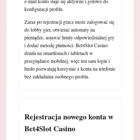
e-mail konto staje się aktywne i gotowe do
konfiguracji profilu.
Zaraz po rejestracji gracz może zalogować się
do lobby gier, otwierać automaty na
pieniądze, ustawić limity odpowiedzialnej gry
i dodać metodę płatności. Bet4Slot Casino
działa na smartfonach i tabletach w
przeglądarce mobilnej, więc ten sam login i
hasło pozwalają korzystać z konta na telefonie
bez zakładania osobnego profilu.
Rejestracja nowego konta w
Bet4Slot Casino