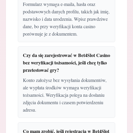
Formularz wymaga e-maila, hasła oraz
podstawowych danych profilu, takich jak imię,
nazwisko i data urodzenia. Wpisz prawdziwe
dane, bo przy weryfikacji konta casino
porównuje je z dokumentem.
Czy da się zarejestrować w Bet4Slot Casino
bez weryfikacji tożsamości, jeśli chcę tylko
przetestować gry?
Konto założysz bez wysyłania dokumentów,
ale wypłata środków wymaga weryfikacji
tożsamości. Weryfikacja polega na dosłaniu
zdjęcia dokumentu i czasem potwierdzeniu
adresu.
Co mam zrobić, jeśli rejestracja w Bet4Slot