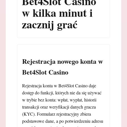
Bet4Slot Casino
w kilka minut i
zacznij grać
Rejestracja nowego konta w
Bet4Slot Casino
Rejestracja konta w Bet4Slot Casino daje
dostęp do funkcji, których nie da się używać
w trybie bez konta: wpłat, wypłat, historii
transakcji oraz weryfikacji danych gracza
(KYC). Formularz rejestracyjny zbiera
podstawowe dane, a po potwierdzeniu adresu