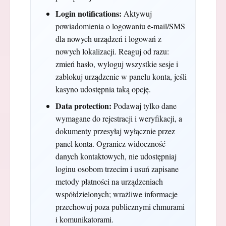
Login notifications:
Aktywuj
powiadomienia o logowaniu e-mail/SMS
dla nowych urządzeń i logowań z
nowych lokalizacji. Reaguj od razu:
zmień hasło, wyloguj wszystkie sesje i
zablokuj urządzenie w panelu konta, jeśli
kasyno udostępnia taką opcję.
Data protection:
Podawaj tylko dane
wymagane do rejestracji i weryfikacji, a
dokumenty przesyłaj wyłącznie przez
panel konta. Ogranicz widoczność
danych kontaktowych, nie udostępniaj
loginu osobom trzecim i usuń zapisane
metody płatności na urządzeniach
współdzielonych; wrażliwe informacje
przechowuj poza publicznymi chmurami
i komunikatorami.