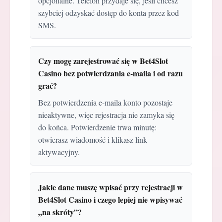
opcjonalne. Telefon przydaje się, jeśli chcesz
szybciej odzyskać dostęp do konta przez kod
SMS.
Czy mogę zarejestrować się w Bet4Slot
Casino bez potwierdzania e-maila i od razu
grać?
Bez potwierdzenia e-maila konto pozostaje
nieaktywne, więc rejestracja nie zamyka się
do końca. Potwierdzenie trwa minutę:
otwierasz wiadomość i klikasz link
aktywacyjny.
Jakie dane muszę wpisać przy rejestracji w
Bet4Slot Casino i czego lepiej nie wpisywać
„na skróty”?