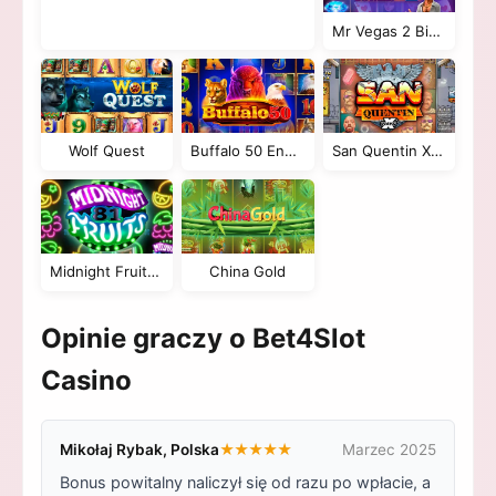
Mr Vegas 2 Big Money Tower
Wolf Quest
Buffalo 50 Endorphina
San Quentin Xways
Midnight Fruits 81
China Gold
Opinie graczy o Bet4Slot
Casino
Mikołaj Rybak, Polska
★★★★★
Marzec 2025
Bonus powitalny naliczył się od razu po wpłacie, a