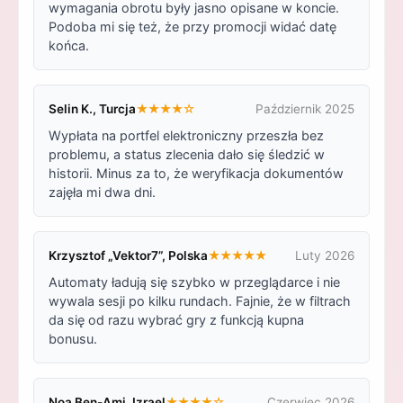
wymagania obrotu były jasno opisane w koncie.
Podoba mi się też, że przy promocji widać datę
końca.
Selin K., Turcja
★★★★☆
Październik 2025
Wypłata na portfel elektroniczny przeszła bez
problemu, a status zlecenia dało się śledzić w
historii. Minus za to, że weryfikacja dokumentów
zajęła mi dwa dni.
Krzysztof „Vektor7”, Polska
★★★★★
Luty 2026
Automaty ładują się szybko w przeglądarce i nie
wywala sesji po kilku rundach. Fajnie, że w filtrach
da się od razu wybrać gry z funkcją kupna
bonusu.
Noa Ben-Ami, Izrael
★★★★☆
Czerwiec 2026