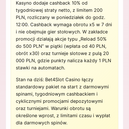
Kasyno dodaje cashback 10% od
tygodniowej straty netto, z limitem 200
PLN, rozliczany w poniedziałek do godz.
12:00. Cashback wymaga obrotu x5 w 7 dni
i nie obejmuje gier stołowych. W zakładce
promocji działają akcje typu „Reload 50%
do 500 PLN” w piątki (wpłata od 40 PLN,
obrót x30) oraz turnieje slotowe z pulą 20
000 PLN, gdzie punkty nalicza każdy 1 PLN
stawki na automatach.
Stan na dziś: Bet4Slot Casino łączy
standardowy pakiet na start z darmowymi
spinami, tygodniowym cashbackiem i
cyklicznymi promocjami depozytowymi
oraz turniejami. Warunki obrotu są
określone wprost, z limitami czasu i wypłat
dla darmowych spinów.