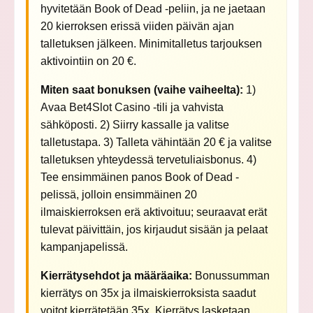
hyvitetään Book of Dead -peliin, ja ne jaetaan
20 kierroksen erissä viiden päivän ajan
talletuksen jälkeen. Minimitalletus tarjouksen
aktivointiin on 20 €.
Miten saat bonuksen (vaihe vaiheelta):
1)
Avaa Bet4Slot Casino -tili ja vahvista
sähköposti. 2) Siirry kassalle ja valitse
talletustapa. 3) Talleta vähintään 20 € ja valitse
talletuksen yhteydessä tervetuliaisbonus. 4)
Tee ensimmäinen panos Book of Dead -
pelissä, jolloin ensimmäinen 20
ilmaiskierroksen erä aktivoituu; seuraavat erät
tulevat päivittäin, jos kirjaudut sisään ja pelaat
kampanjapelissä.
Kierrätysehdot ja määräaika:
Bonussumman
kierrätys on 35x ja ilmaiskierroksista saadut
voitot kierrätetään 35x. Kierrätys lasketaan