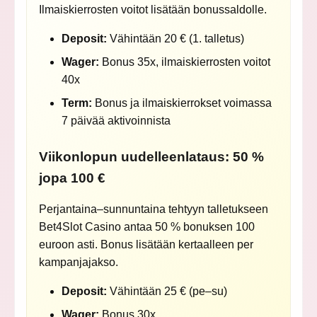
Ilmaiskierrosten voitot lisätään bonussaldolle.
Deposit:
Vähintään 20 € (1. talletus)
Wager:
Bonus 35x, ilmaiskierrosten voitot
40x
Term:
Bonus ja ilmaiskierrokset voimassa
7 päivää aktivoinnista
Viikonlopun uudelleenlataus: 50 %
jopa 100 €
Perjantaina–sunnuntaina tehtyyn talletukseen
Bet4Slot Casino antaa 50 % bonuksen 100
euroon asti. Bonus lisätään kertaalleen per
kampanjajakso.
Deposit:
Vähintään 25 € (pe–su)
Wager:
Bonus 30x