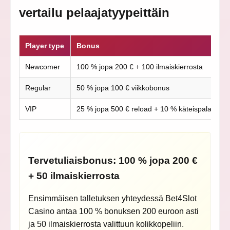
vertailu pelaajatyypeittäin
Player type
Bonus
Newcomer
100 % jopa 200 € + 100 ilmaiskierrosta
Regular
50 % jopa 100 € viikkobonus
VIP
25 % jopa 500 € reload + 10 % käteispalautus
Tervetuliaisbonus: 100 % jopa 200 €
+ 50 ilmaiskierrosta
Ensimmäisen talletuksen yhteydessä Bet4Slot
Casino antaa 100 % bonuksen 200 euroon asti
ja 50 ilmaiskierrosta valittuun kolikkopeliin.