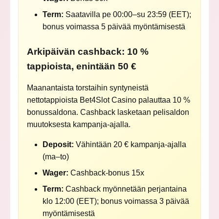
Term:
Saatavilla pe 00:00–su 23:59 (EET);
bonus voimassa 5 päivää myöntämisestä
Arkipäivän cashback: 10 %
tappioista, enintään 50 €
Maanantaista torstaihin syntyneistä
nettotappioista Bet4Slot Casino palauttaa 10 %
bonussaldona. Cashback lasketaan pelisaldon
muutoksesta kampanja-ajalla.
Deposit:
Vähintään 20 € kampanja-ajalla
(ma–to)
Wager:
Cashback-bonus 15x
Term:
Cashback myönnetään perjantaina
klo 12:00 (EET); bonus voimassa 3 päivää
myöntämisestä