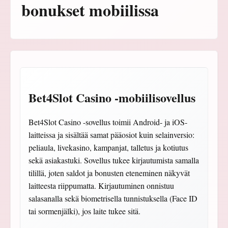
bonukset mobiilissa
Bet4Slot Casino -mobiilisovellus
Bet4Slot Casino -sovellus toimii Android- ja iOS-
laitteissa ja sisältää samat pääosiot kuin selainversio:
peliaula, livekasino, kampanjat, talletus ja kotiutus
sekä asiakastuki. Sovellus tukee kirjautumista samalla
tilillä, joten saldot ja bonusten eteneminen näkyvät
laitteesta riippumatta. Kirjautuminen onnistuu
salasanalla sekä biometrisella tunnistuksella (Face ID
tai sormenjälki), jos laite tukee sitä.