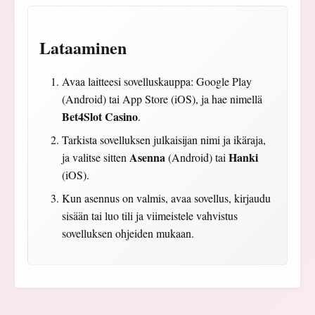
Lataaminen
Avaa laitteesi sovelluskauppa: Google Play
(Android) tai App Store (iOS), ja hae nimellä
Bet4Slot Casino
.
Tarkista sovelluksen julkaisijan nimi ja ikäraja,
Asenna
Hanki
ja valitse sitten
(Android) tai
(iOS).
Kun asennus on valmis, avaa sovellus, kirjaudu
sisään tai luo tili ja viimeistele vahvistus
sovelluksen ohjeiden mukaan.